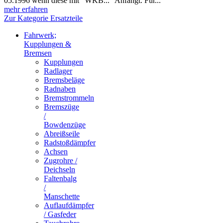
05.1996 wenn diese mit "WKB..." Anfängt. Für...
mehr erfahren
Zur Kategorie Ersatzteile
Fahrwerk;
Kupplungen &
Bremsen
Kupplungen
Radlager
Bremsbeläge
Radnaben
Bremstrommeln
Bremszüge
/
Bowdenzüge
Abreißseile
Radstoßdämpfer
Achsen
Zugrohre /
Deichseln
Faltenbalg
/
Manschette
Auflaufdämpfer
/ Gasfeder