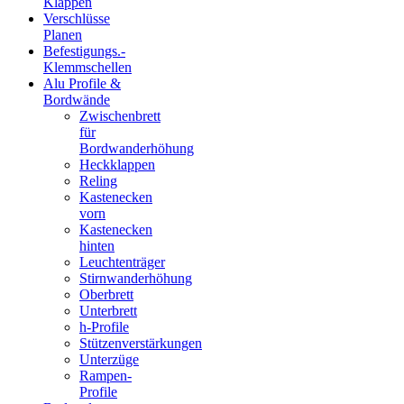
Klappen
Verschlüsse
Planen
Befestigungs.-
Klemmschellen
Alu Profile &
Bordwände
Zwischenbrett
für
Bordwanderhöhung
Heckklappen
Reling
Kastenecken
vorn
Kastenecken
hinten
Leuchtenträger
Stirnwanderhöhung
Oberbrett
Unterbrett
h-Profile
Stützenverstärkungen
Unterzüge
Rampen-
Profile