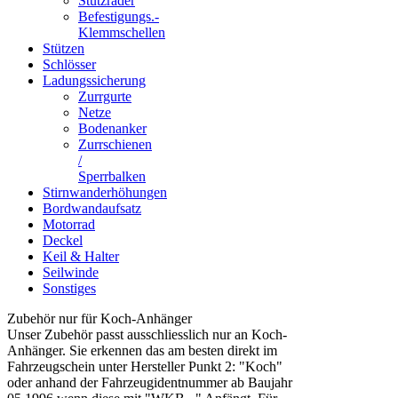
Stützräder
Befestigungs.-
Klemmschellen
Stützen
Schlösser
Ladungssicherung
Zurrgurte
Netze
Bodenanker
Zurrschienen
/
Sperrbalken
Stirnwanderhöhungen
Bordwandaufsatz
Motorrad
Deckel
Keil & Halter
Seilwinde
Sonstiges
Zubehör nur für Koch-Anhänger
Unser Zubehör passt ausschliesslich nur an Koch-
Anhänger. Sie erkennen das am besten direkt im
Fahrzeugschein unter Hersteller Punkt 2: "Koch"
oder anhand der Fahrzeugidentnummer ab Baujahr