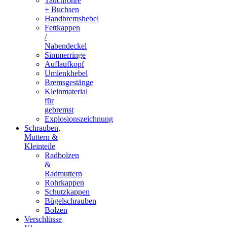
Tauchrohre
+ Buchsen
Handbremshebel
Fettkappen
/
Nabendeckel
Simmerringe
Auflaufkopf
Umlenkhebel
Bremsgestänge
Kleinmaterial
für
gebremst
Explosionszeichnung
Schrauben,
Muttern &
Kleinteile
Radbolzen
&
Radmuttern
Rohrkappen
Schutzkappen
Bügelschrauben
Bolzen
Verschlüsse