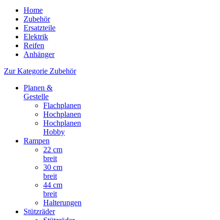
Home
Zubehör
Ersatzteile
Elektrik
Reifen
Anhänger
Zur Kategorie Zubehör
Planen &
Gestelle
Flachplanen
Hochplanen
Hochplanen
Hobby
Rampen
22 cm
breit
30 cm
breit
44 cm
breit
Halterungen
Stützräder