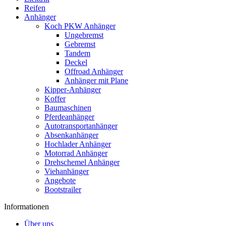
Reifen
Anhänger
Koch PKW Anhänger
Ungebremst
Gebremst
Tandem
Deckel
Offroad Anhänger
Anhänger mit Plane
Kipper-Anhänger
Koffer
Baumaschinen
Pferdeanhänger
Autotransportanhänger
Absenkanhänger
Hochlader Anhänger
Motorrad Anhänger
Drehschemel Anhänger
Viehanhänger
Angebote
Bootstrailer
Informationen
Über uns