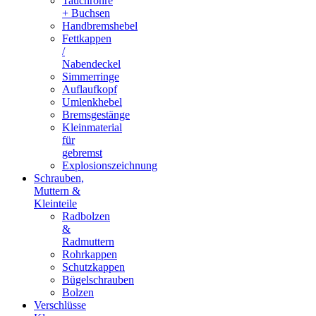
Tauchrohre
+ Buchsen
Handbremshebel
Fettkappen
/
Nabendeckel
Simmerringe
Auflaufkopf
Umlenkhebel
Bremsgestänge
Kleinmaterial
für
gebremst
Explosionszeichnung
Schrauben,
Muttern &
Kleinteile
Radbolzen
&
Radmuttern
Rohrkappen
Schutzkappen
Bügelschrauben
Bolzen
Verschlüsse