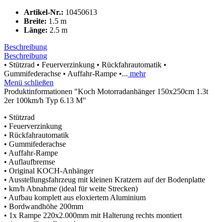
Artikel-Nr.:
10450613
Breite:
1.5 m
Länge:
2.5 m
Beschreibung
Beschreibung
• Stützrad • Feuerverzinkung • Rückfahrautomatik •
Gummifederachse • Auffahr-Rampe •...
mehr
Menü schließen
Produktinformationen "Koch Motorradanhänger 150x250cm 1.3t
2er 100km/h Typ 6.13 M"
• Stützrad
• Feuerverzinkung
• Rückfahrautomatik
• Gummifederachse
• Auffahr-Rampe
• Auflaufbremse
• Original KOCH-Anhänger
• Ausstellungsfahrzeug mit kleinen Kratzern auf der Bodenplatte
• km/h Abnahme (ideal für weite Strecken)
• Aufbau komplett aus eloxiertem Aluminium
• Bordwandhöhe 200mm
• 1x Rampe 220x2.000mm mit Halterung rechts montiert