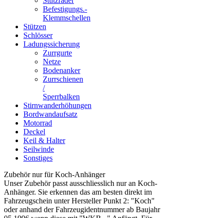
Stützräder
Befestigungs.-
Klemmschellen
Stützen
Schlösser
Ladungssicherung
Zurrgurte
Netze
Bodenanker
Zurrschienen
/
Sperrbalken
Stirnwanderhöhungen
Bordwandaufsatz
Motorrad
Deckel
Keil & Halter
Seilwinde
Sonstiges
Zubehör nur für Koch-Anhänger
Unser Zubehör passt ausschliesslich nur an Koch-
Anhänger. Sie erkennen das am besten direkt im
Fahrzeugschein unter Hersteller Punkt 2: "Koch"
oder anhand der Fahrzeugidentnummer ab Baujahr