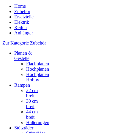
Home
Zubehör
Ersatzteile
Elektrik
Reifen
Anhänger
Zur Kategorie Zubehör
Planen &
Gestelle
Flachplanen
Hochplanen
Hochplanen
Hobby
Rampen
22 cm
breit
30 cm
breit
44 cm
breit
Halterungen
Stützräder