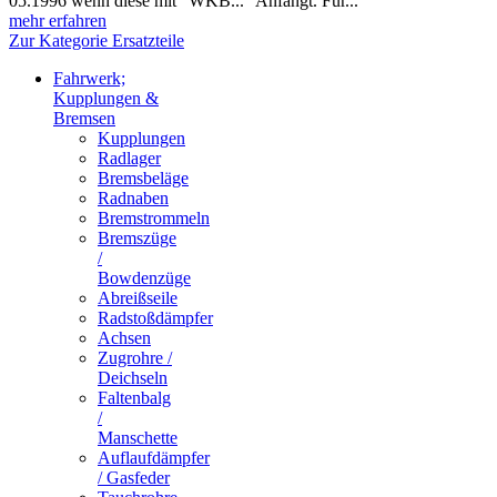
05.1996 wenn diese mit "WKB..." Anfängt. Für...
mehr erfahren
Zur Kategorie Ersatzteile
Fahrwerk;
Kupplungen &
Bremsen
Kupplungen
Radlager
Bremsbeläge
Radnaben
Bremstrommeln
Bremszüge
/
Bowdenzüge
Abreißseile
Radstoßdämpfer
Achsen
Zugrohre /
Deichseln
Faltenbalg
/
Manschette
Auflaufdämpfer
/ Gasfeder