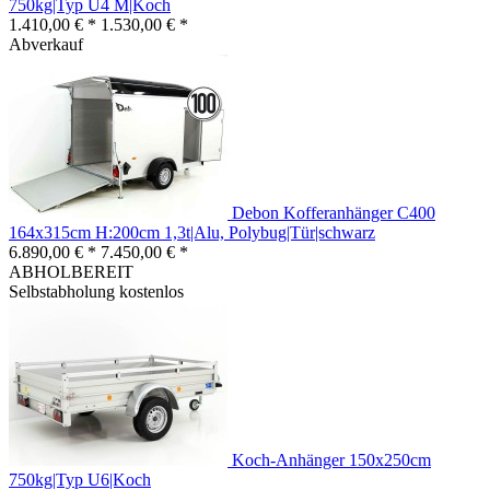
750kg|Typ U4 M|Koch
1.410,00 € *
1.530,00 € *
Abverkauf
Debon Kofferanhänger C400
164x315cm H:200cm 1,3t|Alu, Polybug|Tür|schwarz
6.890,00 € *
7.450,00 € *
ABHOLBEREIT
Selbstabholung kostenlos
Koch-Anhänger 150x250cm
750kg|Typ U6|Koch