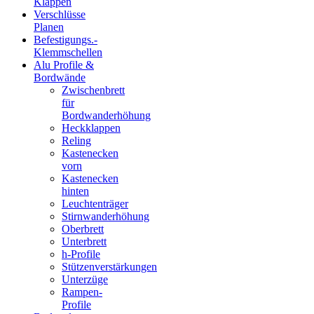
Klappen
Verschlüsse
Planen
Befestigungs.-
Klemmschellen
Alu Profile &
Bordwände
Zwischenbrett
für
Bordwanderhöhung
Heckklappen
Reling
Kastenecken
vorn
Kastenecken
hinten
Leuchtenträger
Stirnwanderhöhung
Oberbrett
Unterbrett
h-Profile
Stützenverstärkungen
Unterzüge
Rampen-
Profile