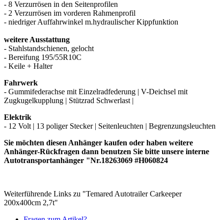
- 8 Verzurrösen in den Seitenprofilen
- 2 Verzurrösen im vorderen Rahmenprofil
- niedriger Auffahrwinkel m.hydraulischer Kippfunktion
weitere Ausstattung
- Stahlstandschienen, gelocht
- B
ereifung 195/55R10C
- Keile + Halter
Fahrwerk
-
Gummifederachse mit Einzelradfederung
| V-Deichsel mit
Zugkugelkupplung |
Stützrad Schwerlast
|
Elektrik
- 12 Volt | 13 poliger Stecker | Seitenleuchten | Begrenzungsleuchten
Sie möchten diesen Anhänger kaufen oder haben weitere
Anhänger-Rückfragen dann benutzen Sie bitte unsere interne
Autotransportanhänger "Nr.18263069 #H060824
Weiterführende Links zu "Temared Autotrailer Carkeeper
200x400cm 2,7t"
Fragen zum Artikel?