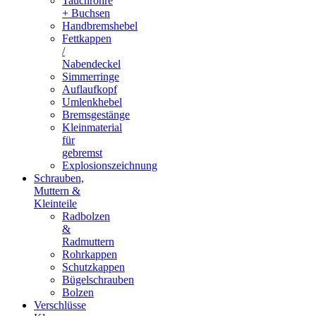
Tauchrohre
+ Buchsen
Handbremshebel
Fettkappen
/
Nabendeckel
Simmerringe
Auflaufkopf
Umlenkhebel
Bremsgestänge
Kleinmaterial
für
gebremst
Explosionszeichnung
Schrauben,
Muttern &
Kleinteile
Radbolzen
&
Radmuttern
Rohrkappen
Schutzkappen
Bügelschrauben
Bolzen
Verschlüsse