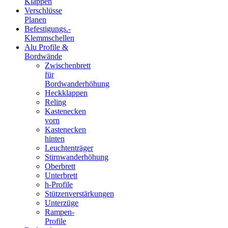
Klappen
Verschlüsse
Planen
Befestigungs.-
Klemmschellen
Alu Profile &
Bordwände
Zwischenbrett
für
Bordwanderhöhung
Heckklappen
Reling
Kastenecken
vorn
Kastenecken
hinten
Leuchtenträger
Stirnwanderhöhung
Oberbrett
Unterbrett
h-Profile
Stützenverstärkungen
Unterzüge
Rampen-
Profile