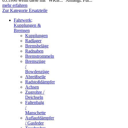
05.1996 wenn diese mit "WKB..." Anfängt. Für...
mehr erfahren
Zur Kategorie Ersatzteile
Fahrwerk;
Kupplungen &
Bremsen
Kupplungen
Radlager
Bremsbeläge
Radnaben
Bremstrommeln
Bremszüge
/
Bowdenzüge
Abreißseile
Radstoßdämpfer
Achsen
Zugrohre /
Deichseln
Faltenbalg
/
Manschette
Auflaufdämpfer
/ Gasfeder