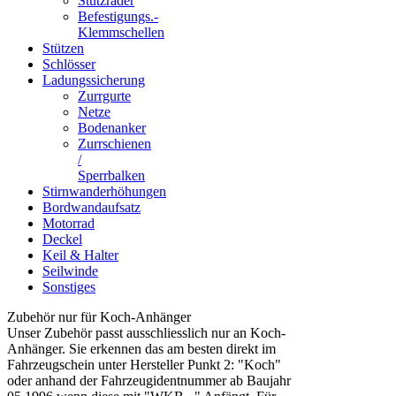
Stützräder
Befestigungs.-
Klemmschellen
Stützen
Schlösser
Ladungssicherung
Zurrgurte
Netze
Bodenanker
Zurrschienen
/
Sperrbalken
Stirnwanderhöhungen
Bordwandaufsatz
Motorrad
Deckel
Keil & Halter
Seilwinde
Sonstiges
Zubehör nur für Koch-Anhänger
Unser Zubehör passt ausschliesslich nur an Koch-
Anhänger. Sie erkennen das am besten direkt im
Fahrzeugschein unter Hersteller Punkt 2: "Koch"
oder anhand der Fahrzeugidentnummer ab Baujahr