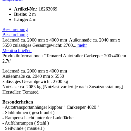
Artikel-Nr.:
18263069
Breite:
2 m
Länge:
4 m
Beschreibung
Beschreibung
Lademaß ca. 2000 mm x 4000 mm Außenmaße ca. 2040 mm x
5550 zulässiges Gesamtgewicht: 2700...
mehr
Menü schließen
Produktinformationen "Temared Autotrailer Carkeeper 200x400cm
2,7t"
Lademaß ca. 2000 mm x 4000 mm
Außenmaße ca. 2040 mm x 5550
zulässiges Gesamtgewicht: 2700 kg
Nutzlast: ca. 2083 kg (Nutzlast variiert je nach Zusatzausstattung)
Hersteller: Temared
Besonderheiten
- Autotransportanhänger kippbar " Carkeeper 4020 "
- Stahlrahmen ( geschraubt )
- Rampenschacht unter der Ladefläche
- Auffahrrampen ( Stahl )
- Seilwinde ( manuell )