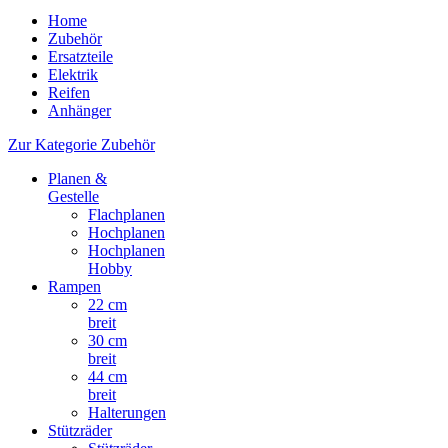
Home
Zubehör
Ersatzteile
Elektrik
Reifen
Anhänger
Zur Kategorie Zubehör
Planen &
Gestelle
Flachplanen
Hochplanen
Hochplanen
Hobby
Rampen
22 cm
breit
30 cm
breit
44 cm
breit
Halterungen
Stützräder