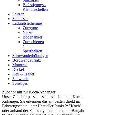
Stützräder
Befestigungs.-
Klemmschellen
Stützen
Schlösser
Ladungssicherung
Zurrgurte
Netze
Bodenanker
Zurrschienen
/
Sperrbalken
Stirnwanderhöhungen
Bordwandaufsatz
Motorrad
Deckel
Keil & Halter
Seilwinde
Sonstiges
Zubehör nur für Koch-Anhänger
Unser Zubehör passt ausschliesslich nur an Koch-
Anhänger. Sie erkennen das am besten direkt im
Fahrzeugschein unter Hersteller Punkt 2: "Koch"
oder anhand der Fahrzeugidentnummer ab Baujahr