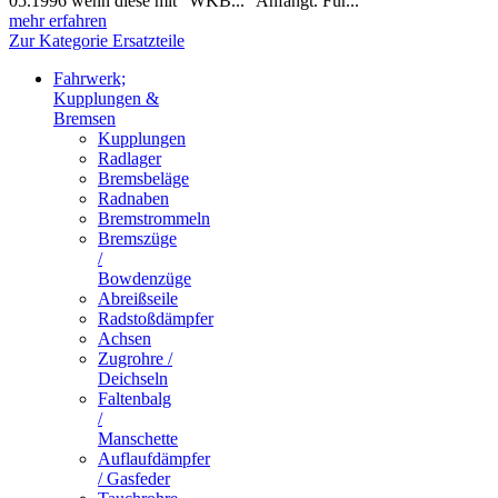
05.1996 wenn diese mit "WKB..." Anfängt. Für...
mehr erfahren
Zur Kategorie Ersatzteile
Fahrwerk;
Kupplungen &
Bremsen
Kupplungen
Radlager
Bremsbeläge
Radnaben
Bremstrommeln
Bremszüge
/
Bowdenzüge
Abreißseile
Radstoßdämpfer
Achsen
Zugrohre /
Deichseln
Faltenbalg
/
Manschette
Auflaufdämpfer
/ Gasfeder