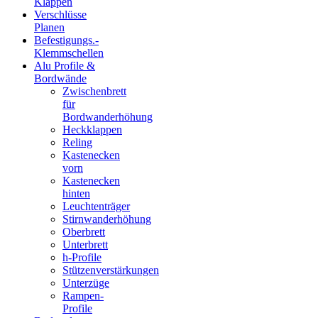
Klappen
Verschlüsse
Planen
Befestigungs.-
Klemmschellen
Alu Profile &
Bordwände
Zwischenbrett
für
Bordwanderhöhung
Heckklappen
Reling
Kastenecken
vorn
Kastenecken
hinten
Leuchtenträger
Stirnwanderhöhung
Oberbrett
Unterbrett
h-Profile
Stützenverstärkungen
Unterzüge
Rampen-
Profile