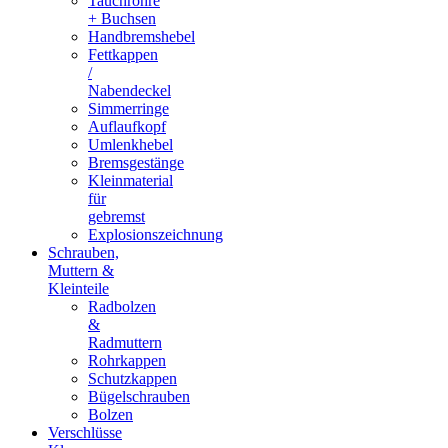
Tauchrohre
+ Buchsen
Handbremshebel
Fettkappen
/
Nabendeckel
Simmerringe
Auflaufkopf
Umlenkhebel
Bremsgestänge
Kleinmaterial
für
gebremst
Explosionszeichnung
Schrauben,
Muttern &
Kleinteile
Radbolzen
&
Radmuttern
Rohrkappen
Schutzkappen
Bügelschrauben
Bolzen
Verschlüsse