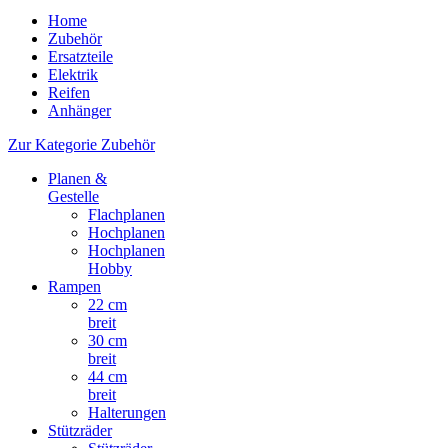
Home
Zubehör
Ersatzteile
Elektrik
Reifen
Anhänger
Zur Kategorie Zubehör
Planen &
Gestelle
Flachplanen
Hochplanen
Hochplanen
Hobby
Rampen
22 cm
breit
30 cm
breit
44 cm
breit
Halterungen
Stützräder