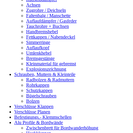
Achsen
Zugrohre / Deichseln
Faltenbalg / Manschette
Auflaufdämpfer / Gasfeder
Tauchrohre + Buchsen
Handbremshebel
Fettkappen / Nabendeckel
Simmerringe
Auflaufkopf
Umlenkhebel
Bremsgestänge
Kleinmaterial für gebremst
Explosionszeichnung
Schrauben, Muttern & Kleinteile
Radbolzen & Radmuttern
Rohrkappen
Schutzkappen
Bügelschrauben
Bolzen
Verschlüsse Klappen
Verschlüsse Planen
Befestigungs.- Klemmschellen
Alu Profile & Bordwände
Zwischenbrett für Bordwanderhöhung