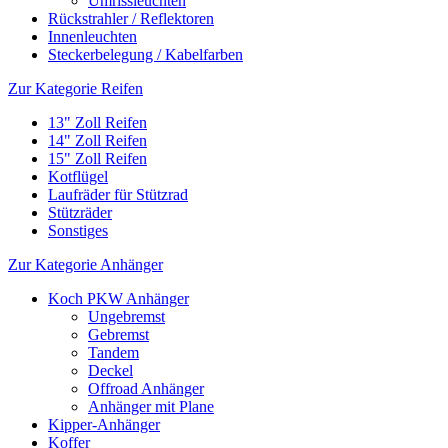
Umrissleuchten
Rückstrahler / Reflektoren
Innenleuchten
Steckerbelegung / Kabelfarben
Zur Kategorie Reifen
13" Zoll Reifen
14" Zoll Reifen
15" Zoll Reifen
Kotflügel
Laufräder für Stützrad
Stützräder
Sonstiges
Zur Kategorie Anhänger
Koch PKW Anhänger
Ungebremst
Gebremst
Tandem
Deckel
Offroad Anhänger
Anhänger mit Plane
Kipper-Anhänger
Koffer