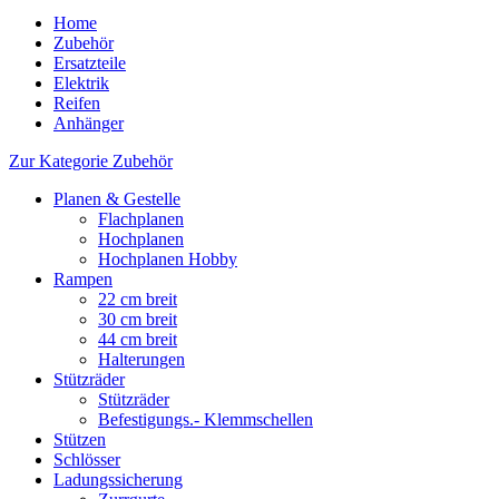
Home
Zubehör
Ersatzteile
Elektrik
Reifen
Anhänger
Zur Kategorie Zubehör
Planen & Gestelle
Flachplanen
Hochplanen
Hochplanen Hobby
Rampen
22 cm breit
30 cm breit
44 cm breit
Halterungen
Stützräder
Stützräder
Befestigungs.- Klemmschellen
Stützen
Schlösser
Ladungssicherung