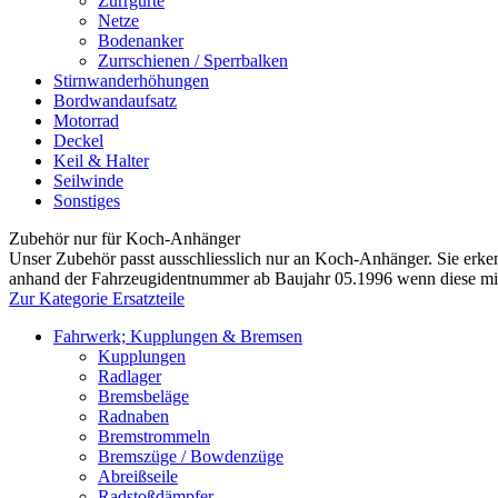
Zurrgurte
Netze
Bodenanker
Zurrschienen / Sperrbalken
Stirnwanderhöhungen
Bordwandaufsatz
Motorrad
Deckel
Keil & Halter
Seilwinde
Sonstiges
Zubehör nur für Koch-Anhänger
Unser Zubehör passt ausschliesslich nur an Koch-Anhänger. Sie erken
anhand der Fahrzeugidentnummer ab Baujahr 05.1996 wenn diese mi
Zur Kategorie Ersatzteile
Fahrwerk; Kupplungen & Bremsen
Kupplungen
Radlager
Bremsbeläge
Radnaben
Bremstrommeln
Bremszüge / Bowdenzüge
Abreißseile
Radstoßdämpfer