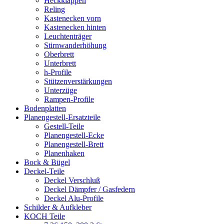
Heckklappen
Reling
Kastenecken vorn
Kastenecken hinten
Leuchtenträger
Stirnwanderhöhung
Oberbrett
Unterbrett
h-Profile
Stützenverstärkungen
Unterzüge
Rampen-Profile
Bodenplatten
Planengestell-Ersatzteile
Gestell-Teile
Planengestell-Ecke
Planengestell-Brett
Planenhaken
Bock & Bügel
Deckel-Teile
Deckel Verschluß
Deckel Dämpfer / Gasfedern
Deckel Alu-Profile
Schilder & Aufkleber
KOCH Teile