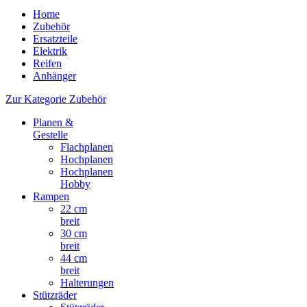
Home
Zubehör
Ersatzteile
Elektrik
Reifen
Anhänger
Zur Kategorie Zubehör
Planen &
Gestelle
Flachplanen
Hochplanen
Hochplanen
Hobby
Rampen
22 cm
breit
30 cm
breit
44 cm
breit
Halterungen
Stützräder