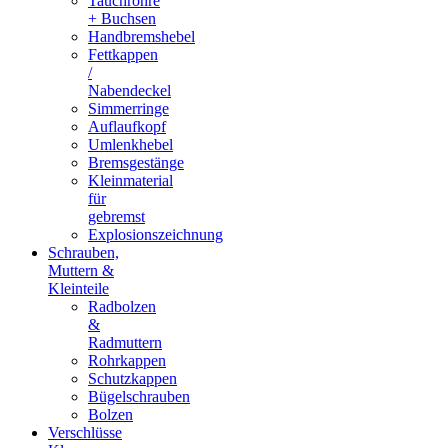
Tauchrohre
+ Buchsen
Handbremshebel
Fettkappen
/
Nabendeckel
Simmerringe
Auflaufkopf
Umlenkhebel
Bremsgestänge
Kleinmaterial
für
gebremst
Explosionszeichnung
Schrauben,
Muttern &
Kleinteile
Radbolzen
&
Radmuttern
Rohrkappen
Schutzkappen
Bügelschrauben
Bolzen
Verschlüsse