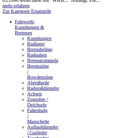
05.1996 wenn diese mit "WKB..." Anfängt. Für...
mehr erfahren
Zur Kategorie Ersatzteile
Fahrwerk;
Kupplungen &
Bremsen
Kupplungen
Radlager
Bremsbeläge
Radnaben
Bremstrommeln
Bremszüge
/
Bowdenzüge
Abreißseile
Radstoßdämpfer
Achsen
Zugrohre /
Deichseln
Faltenbalg
/
Manschette
Auflaufdämpfer
/ Gasfeder