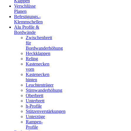
Klappen
Verschlüsse
Planen
Befestigungs.-
Klemmschellen
Alu Profile &
Bordwände
Zwischenbrett
für
Bordwanderhöhung
Heckklappen
Reling
Kastenecken
vorn
Kastenecken
hinten
Leuchtenträger
Stirnwanderhöhung
Oberbrett
Unterbrett
h-Profile
Stützenverstärkungen
Unterzüge
Rampen-
Profile