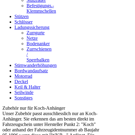
Stützräder
Befestigungs.-
Klemmschellen
Stützen
Schlösser
Ladungssicherung
Zurrgurte
Netze
Bodenanker
Zurrschienen
/
Sperrbalken
Stirnwanderhöhungen
Bordwandaufsatz
Motorrad
Deckel
Keil & Halter
Seilwinde
Sonstiges
Zubehör nur für Koch-Anhänger
Unser Zubehör passt ausschliesslich nur an Koch-
Anhänger. Sie erkennen das am besten direkt im
Fahrzeugschein unter Hersteller Punkt 2: "Koch"
oder anhand der Fahrzeugidentnummer ab Baujahr