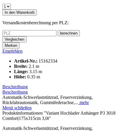
In den
Warenkorb
Versandkostenberechnung per PLZ:
berechnen
Vergleichen
Merken
Empfehlen
Artikel-Nr.:
15162334
Breite:
2.1 m
Länge:
3.15 m
Höhe:
0.35 m
Beschreibung
Beschreibung
Automatik-Schwerlaststützrad, Feuerverzinkung,
Rückfahrautomatik, Gummifederachse,...
mehr
Menü schließen
Produktinformationen "Variant Hochlader Anhänger P3 3018
Comfort|175x315cm 3,0t"
Automatik-Schwerlaststützrad, Feuerverzinkung,