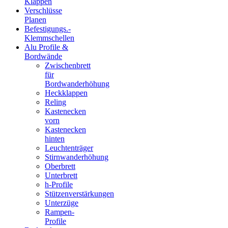
Klappen
Verschlüsse
Planen
Befestigungs.-
Klemmschellen
Alu Profile &
Bordwände
Zwischenbrett
für
Bordwanderhöhung
Heckklappen
Reling
Kastenecken
vorn
Kastenecken
hinten
Leuchtenträger
Stirnwanderhöhung
Oberbrett
Unterbrett
h-Profile
Stützenverstärkungen
Unterzüge
Rampen-
Profile