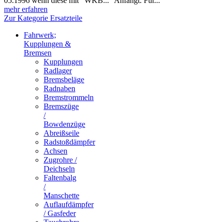
05.1996 wenn diese mit "WKB..." Anfängt. Für...
mehr erfahren
Zur Kategorie Ersatzteile
Fahrwerk;
Kupplungen &
Bremsen
Kupplungen
Radlager
Bremsbeläge
Radnaben
Bremstrommeln
Bremszüge
/
Bowdenzüge
Abreißseile
Radstoßdämpfer
Achsen
Zugrohre /
Deichseln
Faltenbalg
/
Manschette
Auflaufdämpfer
/ Gasfeder