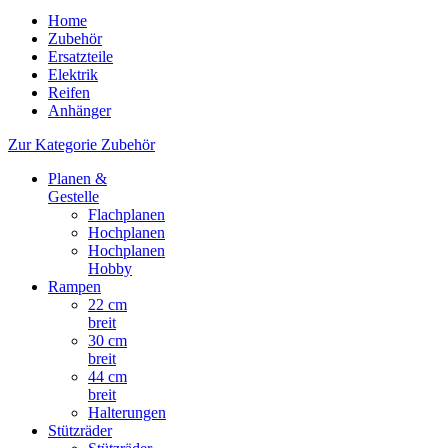
Home
Zubehör
Ersatzteile
Elektrik
Reifen
Anhänger
Zur Kategorie Zubehör
Planen &
Gestelle
Flachplanen
Hochplanen
Hochplanen
Hobby
Rampen
22 cm
breit
30 cm
breit
44 cm
breit
Halterungen
Stützräder