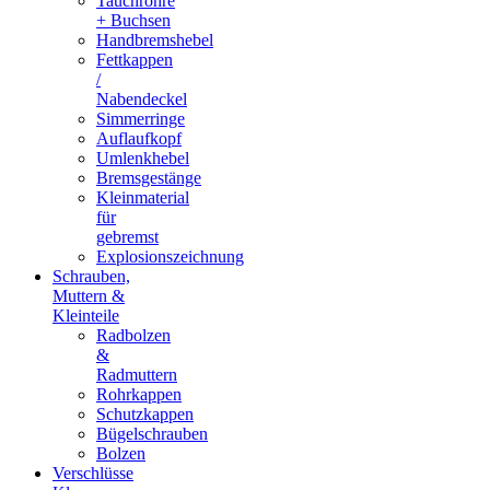
Tauchrohre
+ Buchsen
Handbremshebel
Fettkappen
/
Nabendeckel
Simmerringe
Auflaufkopf
Umlenkhebel
Bremsgestänge
Kleinmaterial
für
gebremst
Explosionszeichnung
Schrauben,
Muttern &
Kleinteile
Radbolzen
&
Radmuttern
Rohrkappen
Schutzkappen
Bügelschrauben
Bolzen
Verschlüsse