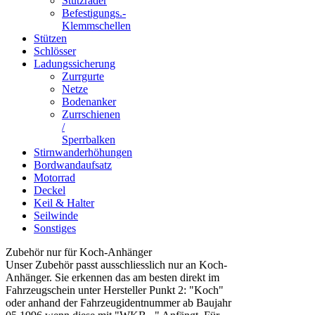
Stützräder
Befestigungs.-
Klemmschellen
Stützen
Schlösser
Ladungssicherung
Zurrgurte
Netze
Bodenanker
Zurrschienen
/
Sperrbalken
Stirnwanderhöhungen
Bordwandaufsatz
Motorrad
Deckel
Keil & Halter
Seilwinde
Sonstiges
Zubehör nur für Koch-Anhänger
Unser Zubehör passt ausschliesslich nur an Koch-
Anhänger. Sie erkennen das am besten direkt im
Fahrzeugschein unter Hersteller Punkt 2: "Koch"
oder anhand der Fahrzeugidentnummer ab Baujahr