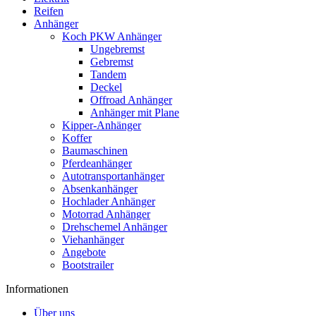
Reifen
Anhänger
Koch PKW Anhänger
Ungebremst
Gebremst
Tandem
Deckel
Offroad Anhänger
Anhänger mit Plane
Kipper-Anhänger
Koffer
Baumaschinen
Pferdeanhänger
Autotransportanhänger
Absenkanhänger
Hochlader Anhänger
Motorrad Anhänger
Drehschemel Anhänger
Viehanhänger
Angebote
Bootstrailer
Informationen
Über uns