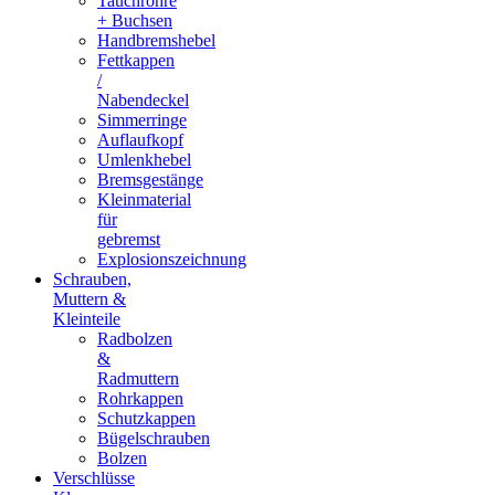
Tauchrohre
+ Buchsen
Handbremshebel
Fettkappen
/
Nabendeckel
Simmerringe
Auflaufkopf
Umlenkhebel
Bremsgestänge
Kleinmaterial
für
gebremst
Explosionszeichnung
Schrauben,
Muttern &
Kleinteile
Radbolzen
&
Radmuttern
Rohrkappen
Schutzkappen
Bügelschrauben
Bolzen
Verschlüsse