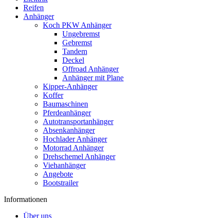
Reifen
Anhänger
Koch PKW Anhänger
Ungebremst
Gebremst
Tandem
Deckel
Offroad Anhänger
Anhänger mit Plane
Kipper-Anhänger
Koffer
Baumaschinen
Pferdeanhänger
Autotransportanhänger
Absenkanhänger
Hochlader Anhänger
Motorrad Anhänger
Drehschemel Anhänger
Viehanhänger
Angebote
Bootstrailer
Informationen
Über uns