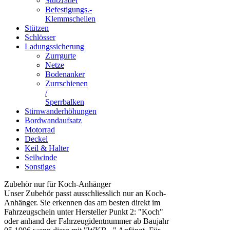
Stützräder
Befestigungs.-
Klemmschellen
Stützen
Schlösser
Ladungssicherung
Zurrgurte
Netze
Bodenanker
Zurrschienen
/
Sperrbalken
Stirnwanderhöhungen
Bordwandaufsatz
Motorrad
Deckel
Keil & Halter
Seilwinde
Sonstiges
Zubehör nur für Koch-Anhänger
Unser Zubehör passt ausschliesslich nur an Koch-
Anhänger. Sie erkennen das am besten direkt im
Fahrzeugschein unter Hersteller Punkt 2: "Koch"
oder anhand der Fahrzeugidentnummer ab Baujahr