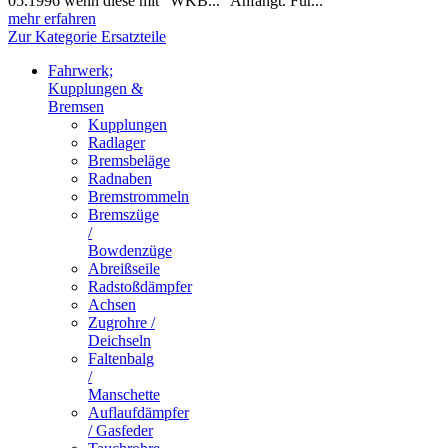
05.1996 wenn diese mit "WKB..." Anfängt. Für...
mehr erfahren
Zur Kategorie Ersatzteile
Fahrwerk;
Kupplungen &
Bremsen
Kupplungen
Radlager
Bremsbeläge
Radnaben
Bremstrommeln
Bremszüge
/
Bowdenzüge
Abreißseile
Radstoßdämpfer
Achsen
Zugrohre /
Deichseln
Faltenbalg
/
Manschette
Auflaufdämpfer
/ Gasfeder