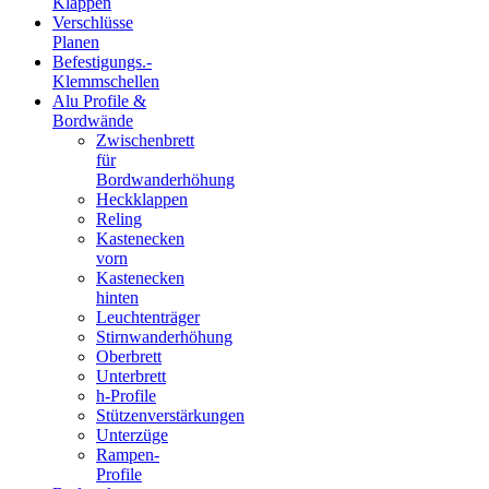
Klappen
Verschlüsse
Planen
Befestigungs.-
Klemmschellen
Alu Profile &
Bordwände
Zwischenbrett
für
Bordwanderhöhung
Heckklappen
Reling
Kastenecken
vorn
Kastenecken
hinten
Leuchtenträger
Stirnwanderhöhung
Oberbrett
Unterbrett
h-Profile
Stützenverstärkungen
Unterzüge
Rampen-
Profile