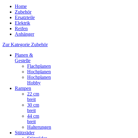
Home
Zubehör
Ersatzteile
Elektrik
Reifen
Anhänger
Zur Kategorie Zubehör
Planen &
Gestelle
Flachplanen
Hochplanen
Hochplanen
Hobby
Rampen
22 cm
breit
30 cm
breit
44 cm
breit
Halterungen
Stützräder